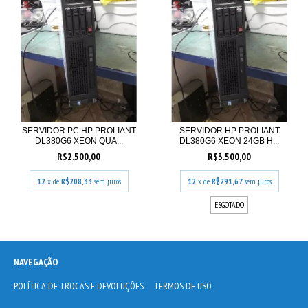
SERVIDOR PC HP PROLIANT
SERVIDOR HP PROLIANT
DL380G6 XEON QUA...
DL380G6 XEON 24GB H...
R$2.500,00
R$3.500,00
12
x de
R$208,33
sem juros
12
x de
R$291,67
sem juros
ESGOTADO
NAVEGAÇÃO
POLÍTICA DE TROCAS E DEVOLUÇÕES
TERMOS DE USO