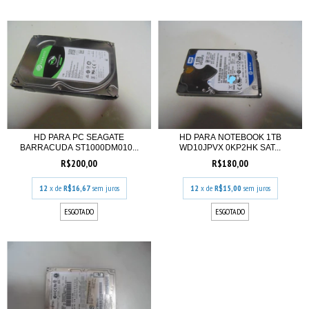
HD PARA PC SEAGATE
HD PARA NOTEBOOK 1TB
BARRACUDA ST1000DM010...
WD10JPVX 0KP2HK SAT...
R$200,00
R$180,00
12
x de
R$16,67
sem juros
12
x de
R$15,00
sem juros
ESGOTADO
ESGOTADO