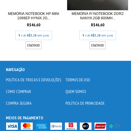
MEMÓRIA NOTEBOOK HP MINI
MEMÓRIA P/ NOTEBOOK DDR2
1099EP HYNIX 2G...
NANYA 2GB 800MH...
R$46,60
R$46,60
9
x de
R$5,18
sem juros
9
x de
R$5,18
sem juros
ESGOTADO
ESGOTADO
NAVEGAÇÃO
POLÍTICA DE TROCAS E DEVOLUÇÕES
TERMOS DE USO
COMO COMPRAR
QUEM SOMOS
COMPRA SEGURA
POLÍTICA DE PRIVACIDADE
MEIOS DE PAGAMENTO