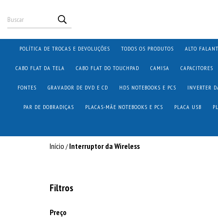
POLÍTICA DE TROCAS E DEVOLUÇÕES
TODOS OS PRODUTOS
ALTO FALAN
CABO FLAT DA TELA
CABO FLAT DO TOUCHPAD
CAMISA
CAPACITORES
FONTES
GRAVADOR DE DVD E CD
HDS NOTEBOOKS E PCS
INVERTER D
PAR DE DOBRADIÇAS
PLACAS-MÃE NOTEBOOKS E PCS
PLACA USB
P
Início
Interruptor da Wireless
/
Filtros
Preço