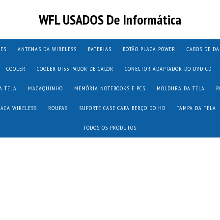
WFL USADOS De Informática
TES
ANTENAS DA WIRELESS
BATERIAS
BOTÃO PLACA POWER
CABOS DE D
COOLER
COOLER DISSIPADOR DE CALOR
CONECTOR ADAPTADOR DO DVD CD
A TELA
MACAQUINHO
MEMÓRIA NOTEBOOKS E PCS
MOLDURA DA TELA
P
LACA WIRELESS
ROUPAS
SUPORTE CASE CAPA BERÇO DO HD
TAMPA DA TELA
TODOS OS PRODUTOS