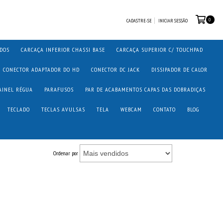
0
CADASTRE-SE
INICIAR SESSÃO
ADOS
CARCAÇA INFERIOR CHASSI BASE
CARCAÇA SUPERIOR C/ TOUCHPAD
CONECTOR ADAPTADOR DO HD
CONECTOR DC JACK
DISSIPADOR DE CALOR
AINEL RÉGUA
PARAFUSOS
PAR DE ACABAMENTOS CAPAS DAS DOBRADIÇAS
TECLADO
TECLAS AVULSAS
TELA
WEBCAM
CONTATO
BLOG
Ordenar por