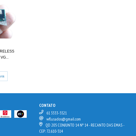
IRELESS
VG...
uros
CONTATO
61 3333-5521
wflusados@gmail.com
QD 205 CONJUNTO 14 Nº 14 - RECANTO DAS EMAS -
CEP: 72.610-514