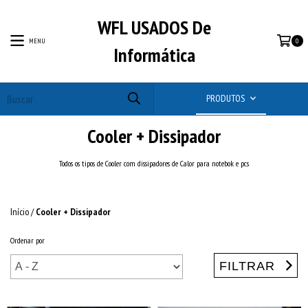
WFL USADOS De
MENU
0
Informática
PRODUTOS
Cooler + Dissipador
Todos os tipos de Cooler com dissipadores de Calor para notebok e pcs
Início
/
Cooler + Dissipador
Ordenar por
FILTRAR