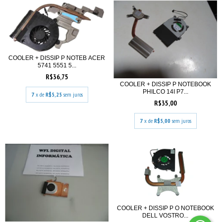
COOLER + DISSIP P NOTEB ACER
5741 5551 5...
R$36,75
COOLER + DISSIP P NOTEBOOK
PHILCO 14I P7...
7
x de
R$5,25
sem juros
R$35,00
7
x de
R$5,00
sem juros
COOLER + DISSIP P O NOTEBOOK
DELL VOSTRO...