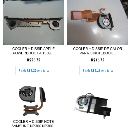
COOLER + DISSIP APPLE
COOLER + DISSIP DE CALOR
POWERBOOK G4 15 A1...
PARA O NOTEBOOK...
R$36,75
R$46,75
7
x de
R$5,25
sem juros
9
x de
R$5,19
sem juros
COOLER + DISSIP NOTE
SAMSUNG NP300 NP300...