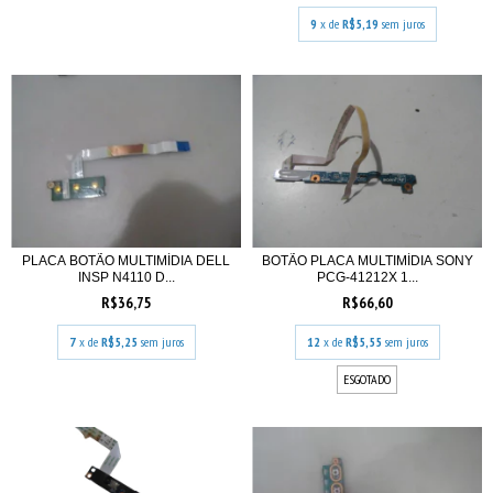
9
x de
R$5,19
sem juros
PLACA BOTÃO MULTIMÍDIA DELL
BOTÃO PLACA MULTIMÍDIA SONY
INSP N4110 D...
PCG-41212X 1...
R$36,75
R$66,60
7
x de
R$5,25
sem juros
12
x de
R$5,55
sem juros
ESGOTADO