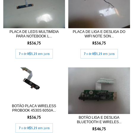
PLACA DE LEDS MULTIMÍDIA
PLACA DE LIGA E DESLIGA DO
PARA NOTEBOOK L...
WIFI NOTE SON...
R$36,75
R$36,75
7
x de
R$5,25
sem juros
7
x de
R$5,25
sem juros
BOTÃO PLACA WIRELESS
PROBOOK 4530S 6050A...
R$36,75
BOTÃO LIGA E DESLIGA
BLUETOOTH E WIRELES...
7
x de
R$5,25
sem juros
R$46,75