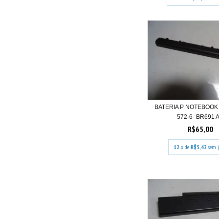
BATERIA P NOTEBOOK
572-6_BR691 A.
R$65,00
12
x de
R$5,42
sem j