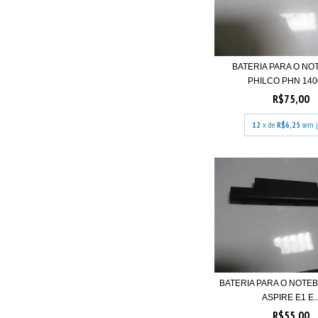
BATERIA PARA O N
PHILCO PHN 1400
R$75,00
12
x de
R$6,25
sem j
BATERIA PARA O NOTE
ASPIRE E1 E..
R$55,00