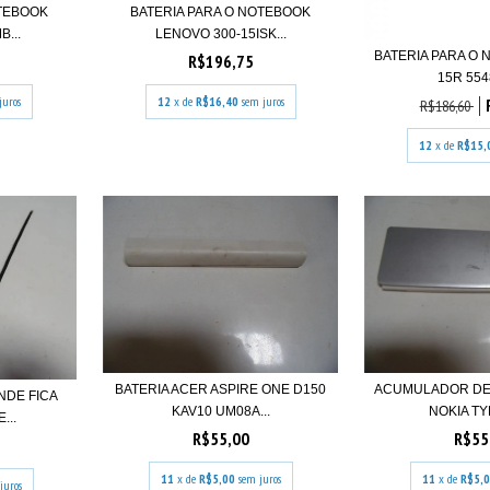
OTEBOOK
BATERIA PARA O NOTEBOOK
B...
LENOVO 300-15ISK...
BATERIA PARA O
R$196,75
15R 5548
juros
12
x de
R$16,40
sem juros
R$186,60
12
x de
R$15,
BATERIA ACER ASPIRE ONE D150
ACUMULADOR DE
NDE FICA
KAV10 UM08A...
NOKIA TYP
...
R$55,00
R$55
11
x de
R$5,00
sem juros
11
x de
R$5,
juros