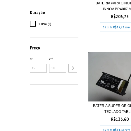
BATERIA PARA O N
INNOV BR40II7 M
Duração
R$206,75
1 Hora (1)
12
x de
R$17,23
sem 
Preço
DE
ATÉ
BATERIA SUPERIOR O
TECLADO TABLE
R$136,60
12
x de
R$11,38
sem 