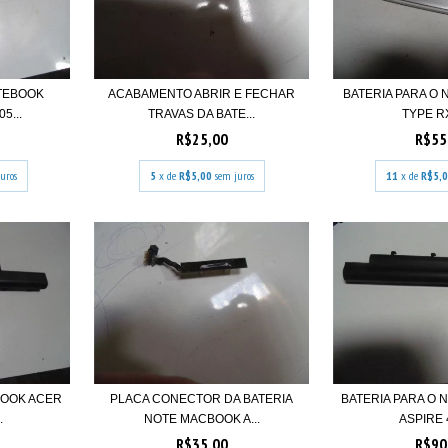
OTEBOOK
ACABAMENTO ABRIR E FECHAR
BATERIA PARA O
5...
TRAVAS DA BATE...
TYPE RX
R$25,00
R$55
uros
5
x de
R$5,00
sem juros
11
x de
R$5,
BOOK ACER
PLACA CONECTOR DA BATERIA
BATERIA PARA O
.
NOTE MACBOOK A...
ASPIRE 4
R$35,00
R$90