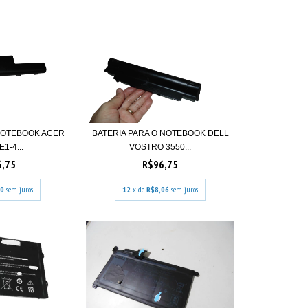
 NOTEBOOK ACER
BATERIA PARA O NOTEBOOK DELL
1-4...
VOSTRO 3550...
6,75
R$96,75
90
sem juros
12
x de
R$8,06
sem juros