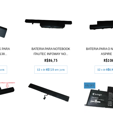
K PARA
BATERIA PARA NOTEBOOK
BATERIA PARA O
38...
ITAUTEC INFOWAY NO...
ASPIRE E
R$86,75
R$10
uros
12
x de
R$7,23
sem juros
12
x de
R$8,
4
%
OFF