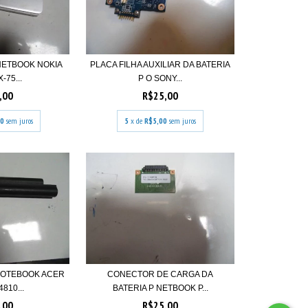
 NETBOOK NOKIA
PLACA FILHA AUXILIAR DA BATERIA
-75...
P O SONY...
,00
R$25,00
00
sem juros
5
x de
R$5,00
sem juros
 NOTEBOOK ACER
CONECTOR DE CARGA DA
810...
BATERIA P NETBOOK P...
,00
R$25,00