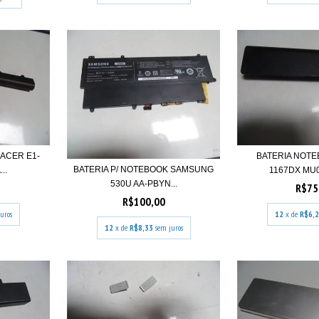
 ACER E1-
BATERIA NOTE
BATERIA P/ NOTEBOOK SAMSUNG
..
1167DX MU06
530U AA-PBYN...
R$75
R$100,00
uros
12
x de
R$6,
12
x de
R$8,33
sem juros