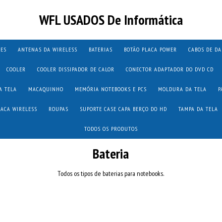
WFL USADOS De Informática
TES
ANTENAS DA WIRELESS
BATERIAS
BOTÃO PLACA POWER
CABOS DE D
COOLER
COOLER DISSIPADOR DE CALOR
CONECTOR ADAPTADOR DO DVD CD
A TELA
MACAQUINHO
MEMÓRIA NOTEBOOKS E PCS
MOLDURA DA TELA
P
LACA WIRELESS
ROUPAS
SUPORTE CASE CAPA BERÇO DO HD
TAMPA DA TELA
TODOS OS PRODUTOS
Bateria
Todos os tipos de baterias para notebooks.