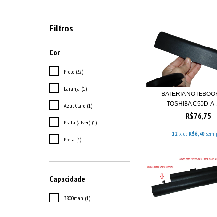
Filtros
Cor
Preto (32)
Laranja (1)
BATERIA NOTEBOO
TOSHIBA C50D-A-1
Azul Claro (1)
R$76,75
Prata (silver) (1)
12
x de
R$6,40
sem j
Preta (4)
Capacidade
3800mah (1)