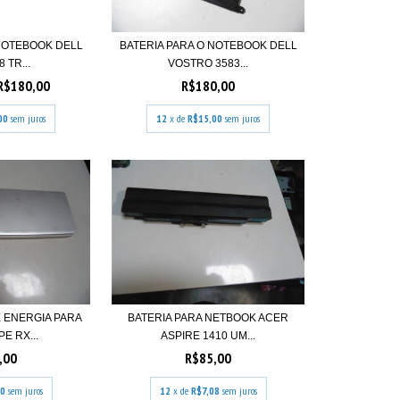
 NOTEBOOK DELL
BATERIA PARA O NOTEBOOK DELL
 TR...
VOSTRO 3583...
R$180,00
R$180,00
00
sem juros
12
x de
R$15,00
sem juros
 ENERGIA PARA
BATERIA PARA NETBOOK ACER
E RX...
ASPIRE 1410 UM...
,00
R$85,00
00
sem juros
12
x de
R$7,08
sem juros