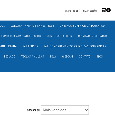
0
CADASTRE-SE
INICIAR SESSÃO
ADOS
CARCAÇA INFERIOR CHASSI BASE
CARCAÇA SUPERIOR C/ TOUCHPAD
CONECTOR ADAPTADOR DO HD
CONECTOR DC JACK
DISSIPADOR DE CALOR
AINEL RÉGUA
PARAFUSOS
PAR DE ACABAMENTOS CAPAS DAS DOBRADIÇAS
TECLADO
TECLAS AVULSAS
TELA
WEBCAM
CONTATO
BLOG
Ordenar por