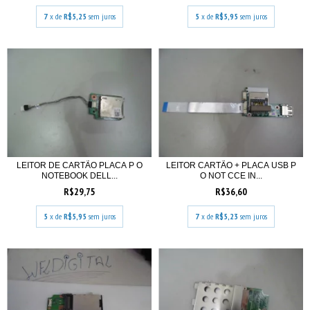
7
x de
R$5,25
sem juros
5
x de
R$5,95
sem juros
LEITOR DE CARTÃO PLACA P O
LEITOR CARTÃO + PLACA USB P
NOTEBOOK DELL...
O NOT CCE IN...
R$29,75
R$36,60
5
x de
R$5,95
sem juros
7
x de
R$5,23
sem juros