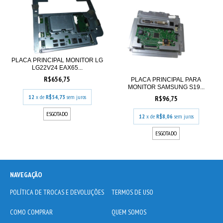
PLACA PRINCIPAL MONITOR LG
LG22V24 EAX65...
R$656,75
PLACA PRINCIPAL PARA
MONITOR SAMSUNG S19...
12
x de
R$54,73
sem juros
R$96,75
ESGOTADO
12
x de
R$8,06
sem juros
ESGOTADO
NAVEGAÇÃO
POLÍTICA DE TROCAS E DEVOLUÇÕES
TERMOS DE USO
COMO COMPRAR
QUEM SOMOS