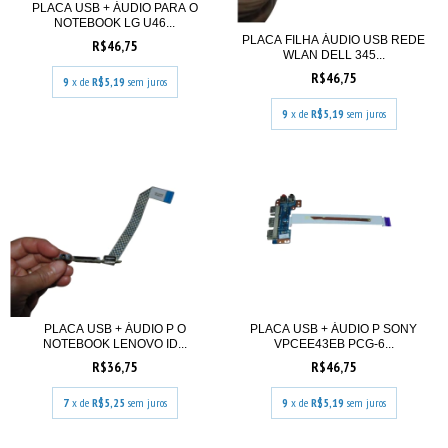
PLACA USB + ÁUDIO PARA O
NOTEBOOK LG U46...
PLACA FILHA ÁUDIO USB REDE
R$46,75
WLAN DELL 345...
R$46,75
9
x de
R$5,19
sem juros
9
x de
R$5,19
sem juros
PLACA USB + ÁUDIO P O
PLACA USB + ÁUDIO P SONY
NOTEBOOK LENOVO ID...
VPCEE43EB PCG-6...
R$36,75
R$46,75
7
x de
R$5,25
sem juros
9
x de
R$5,19
sem juros