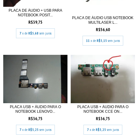
PLACA DE ÁUDIO + USB PARA
NOTEBOOK POSIT...
PLACA DE ÁUDIO USB NOTEBOOK
R$39,75
MULTILASER L...
R$56,60
7
x de
R$5,68
sem juros
11
x de
R$5,15
sem juros
PLACA USB + ÁUDIO PARA O
PLACA USB + ÁUDIO PARA O
NOTEBOOK LENOVO...
NOTEBOOK CCE ON...
R$36,75
R$36,75
7
x de
R$5,25
sem juros
7
x de
R$5,25
sem juros