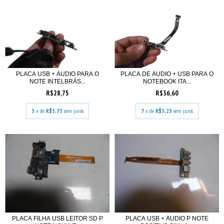
PLACA USB + ÁUDIO PARA O
PLACA DE ÁUDIO + USB PARA O
NOTE INTELBRÁS...
NOTEBOOK ITA...
R$28,75
R$36,60
5
x de
R$5,75
sem juros
7
x de
R$5,23
sem juros
PLACA FILHA USB LEITOR SD P
PLACA USB + ÁUDIO P NOTE