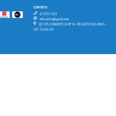
CONTATO
61 3333-5521
wflusados@gmail.com
QD 205 CONJUNTO 14 Nº 14 - RECANTO DAS EMAS -
CEP: 72.610-514