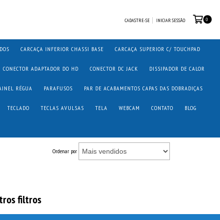
0
CADASTRE-SE
INICIAR SESSÃO
ADOS
CARCAÇA INFERIOR CHASSI BASE
CARCAÇA SUPERIOR C/ TOUCHPAD
CONECTOR ADAPTADOR DO HD
CONECTOR DC JACK
DISSIPADOR DE CALOR
AINEL RÉGUA
PARAFUSOS
PAR DE ACABAMENTOS CAPAS DAS DOBRADIÇAS
TECLADO
TECLAS AVULSAS
TELA
WEBCAM
CONTATO
BLOG
Ordenar por
ros filtros