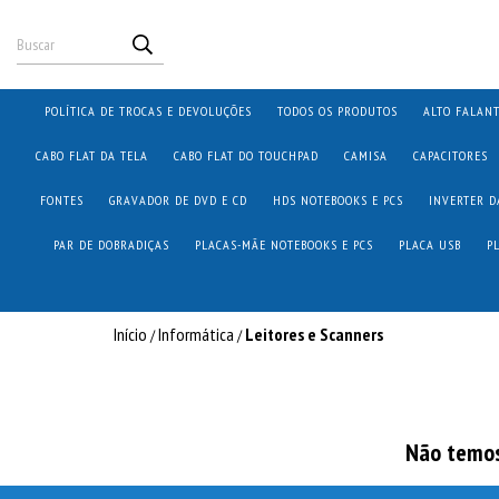
POLÍTICA DE TROCAS E DEVOLUÇÕES
TODOS OS PRODUTOS
ALTO FALAN
CABO FLAT DA TELA
CABO FLAT DO TOUCHPAD
CAMISA
CAPACITORES
FONTES
GRAVADOR DE DVD E CD
HDS NOTEBOOKS E PCS
INVERTER D
PAR DE DOBRADIÇAS
PLACAS-MÃE NOTEBOOKS E PCS
PLACA USB
P
Início
Informática
Leitores e Scanners
/
/
Não temos 