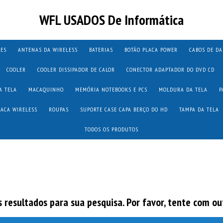
WFL USADOS De Informática
TES
ANTENAS DA WIRELESS
BATERIAS
BOTÃO PLACA POWER
CABOS DE D
COOLER
COOLER DISSIPADOR DE CALOR
CONECTOR ADAPTADOR DO DVD CD
A TELA
MACAQUINHO
MEMÓRIA NOTEBOOKS E PCS
MOLDURA DA TELA
P
LACA WIRELESS
ROUPAS
SUPORTE CASE CAPA BERÇO DO HD
TAMPA DA TELA
TODOS OS PRODUTOS
resultados para sua pesquisa. Por favor, tente com out