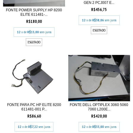
GEN 2 PCJ007 E...
R$456,75
FONTE POWER SUPPLY HP 8200
ELITE 611481-...
12
x de
R$38,06
sem juros
R$180,00
ESGOTADO
12
x de
R$15,00
sem juros
ESGOTADO
FONTE PARA PC HP ELITE 8200
FONTE DELL OPTIPLEX 3060 5060
611481-001 P...
7060 L200E...
R$86,60
R$420,00
12
x de
R$7,22
sem juros
12
x de
R$35,00
sem juros