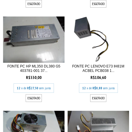
ESGOTADO
ESGOTADO
FONTE PC HP ML350 DL380 G5
FONTE PC LENOVO E73 IH81M
403781-001 37...
ACBEL PCB038 1...
R$330,00
R$106,60
12
x de
R$27,50
sem juros
12
x de
R$8,88
sem juros
ESGOTADO
ESGOTADO