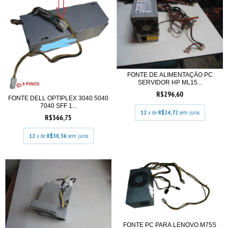
FONTE DE ALIMENTAÇÃO PC
SERVIDOR HP ML15...
R$296,60
FONTE DELL OPTIPLEX 3040 5040
7040 SFF 1...
12
x de
R$24,72
sem juros
R$366,75
12
x de
R$30,56
sem juros
FONTE PC PARA LENOVO M75S