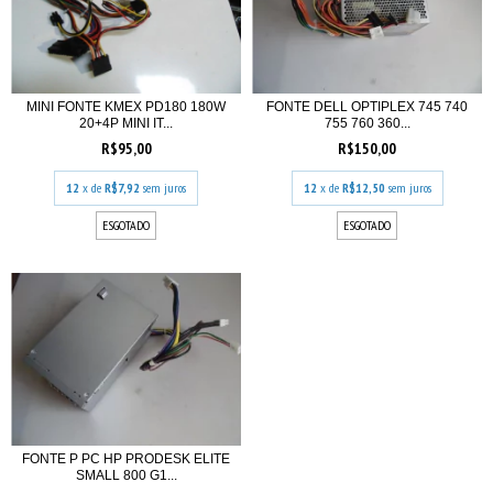
MINI FONTE KMEX PD180 180W
FONTE DELL OPTIPLEX 745 740
20+4P MINI IT...
755 760 360...
R$95,00
R$150,00
12
x de
R$7,92
sem juros
12
x de
R$12,50
sem juros
ESGOTADO
ESGOTADO
FONTE P PC HP PRODESK ELITE
SMALL 800 G1...