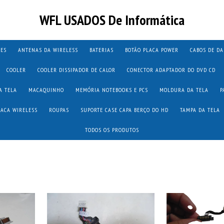
WFL USADOS De Informática
TES
ANTENAS DA WIRELESS
BATERIAS
BOTÃO PLACA POWER
CABOS DE D
COOLER
COOLER DISSIPADOR DE CALOR
CONECTOR ADAPTADOR DO DVD CD
A TELA
MACAQUINHO
MEMÓRIA NOTEBOOKS E PCS
MOLDURA DA TELA
P
LACA WIRELESS
ROUPAS
SUPORTE CASE CAPA BERÇO DO HD
TAMPA DA TELA
TODOS OS PRODUTOS