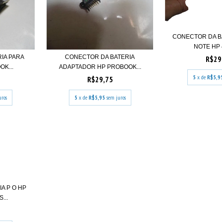
CONECTOR DA B
NOTE HP 4
IA PARA
CONECTOR DA BATERIA
R$29
K...
ADAPTADOR HP PROBOOK...
5
x de
R$5,9
R$29,75
uros
5
x de
R$5,95
sem juros
A P O HP
...