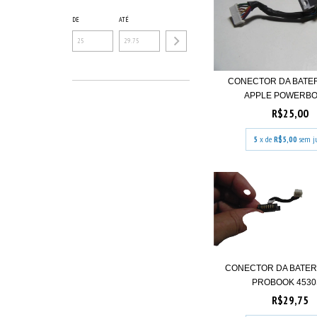
DE
ATÉ
CONECTOR DA BATER
APPLE POWERBOO
R$25,00
5
x de
R$5,00
sem j
CONECTOR DA BATERI
PROBOOK 4530S
R$29,75