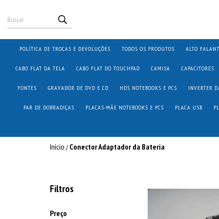
POLÍTICA DE TROCAS E DEVOLUÇÕES
TODOS OS PRODUTOS
ALTO FALAN
CABO FLAT DA TELA
CABO FLAT DO TOUCHPAD
CAMISA
CAPACITORES
FONTES
GRAVADOR DE DVD E CD
HDS NOTEBOOKS E PCS
INVERTER D
PAR DE DOBRADIÇAS
PLACAS-MÃE NOTEBOOKS E PCS
PLACA USB
P
Início
Conector Adaptador da Bateria
/
Filtros
Preço