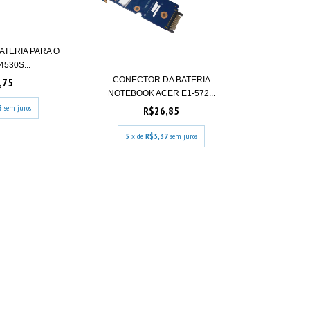
ATERIA PARA O
530S...
CONECTOR DA BATERIA
,75
NOTEBOOK ACER E1-572...
5
sem juros
R$26,85
5
x de
R$5,37
sem juros