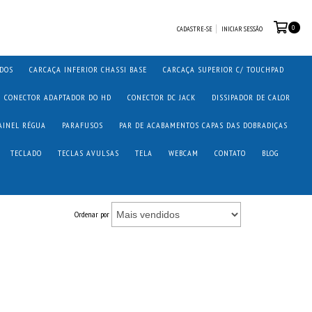
0
CADASTRE-SE
INICIAR SESSÃO
ADOS
CARCAÇA INFERIOR CHASSI BASE
CARCAÇA SUPERIOR C/ TOUCHPAD
CONECTOR ADAPTADOR DO HD
CONECTOR DC JACK
DISSIPADOR DE CALOR
AINEL RÉGUA
PARAFUSOS
PAR DE ACABAMENTOS CAPAS DAS DOBRADIÇAS
TECLADO
TECLAS AVULSAS
TELA
WEBCAM
CONTATO
BLOG
Ordenar por