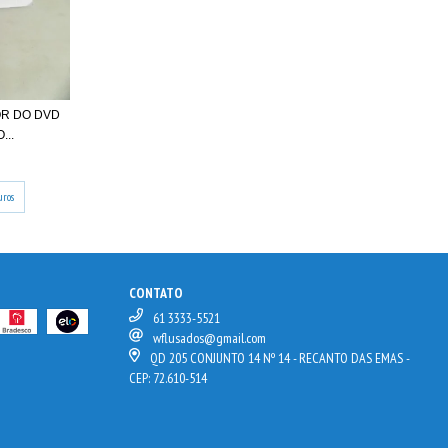
R DO DVD
...
uros
CONTATO
61 3333-5521
wflusados@gmail.com
QD 205 CONJUNTO 14 Nº 14 - RECANTO DAS EMAS -
CEP: 72.610-514