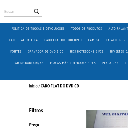
POLÍTICA DE TROCAS E DEVOLUÇÕES
TODOS OS PRODUTOS
ALTO FALAN
CABO FLAT DA TELA
CABO FLAT DO TOUCHPAD
CAMISA
CAPACITORES
FONTES
GRAVADOR DE DVD E CD
HDS NOTEBOOKS E PCS
INVERTER D
PAR DE DOBRADIÇAS
PLACAS-MÃE NOTEBOOKS E PCS
PLACA USB
P
Início
CABO FLAT DO DVD CD
/
Filtros
Preço