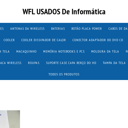
WFL USADOS De Informática
TES
ANTENAS DA WIRELESS
BATERIAS
BOTÃO PLACA POWER
CABOS DE D
COOLER
COOLER DISSIPADOR DE CALOR
CONECTOR ADAPTADOR DO DVD CD
A TELA
MACAQUINHO
MEMÓRIA NOTEBOOKS E PCS
MOLDURA DA TELA
P
LACA WIRELESS
ROUPAS
SUPORTE CASE CAPA BERÇO DO HD
TAMPA DA TELA
TODOS OS PRODUTOS