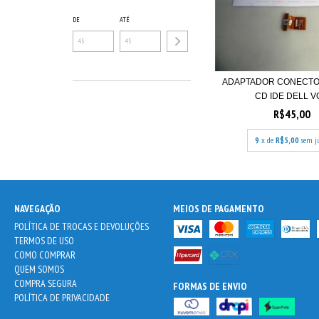
DE
ATÉ
ADAPTADOR CONECTO
CD IDE DELL VO
R$45,00
9
x de
R$5,00
sem j
NAVEGAÇÃO
MEIOS DE PAGAMENTO
POLÍTICA DE TROCAS E DEVOLUÇÕES
TERMOS DE USO
COMO COMPRAR
QUEM SOMOS
COMPRA SEGURA
FORMAS DE ENVIO
POLÍTICA DE PRIVACIDADE